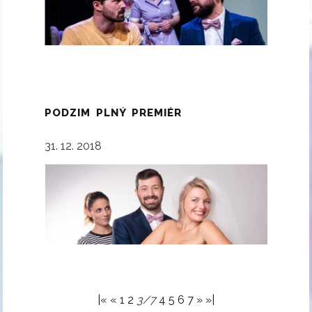
PODZIM PLNÝ PREMIÉR
31. 12. 2018
|«
«
1
2
3/7
4
5
6
7
»
»|