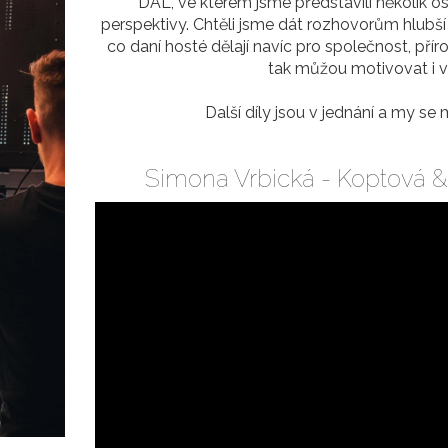
DÁL, ve kterém jsme představili několik os
perspektivy. Chtěli jsme dát rozhovorům hlubší 
co daní hosté dělají navíc pro společnost, příro
tak můžou motivovat i v
Další díly jsou v jednání a my se
Simona Vrbická - Koptová &