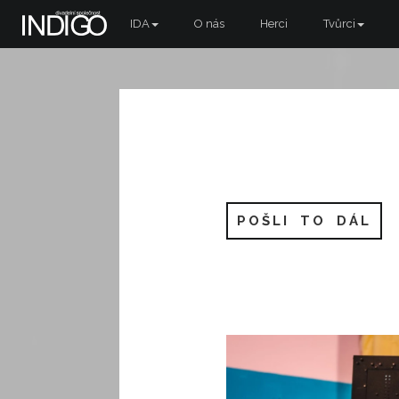
IDA
O nás
Herci
Tvůrci
POŠLI TO DÁL