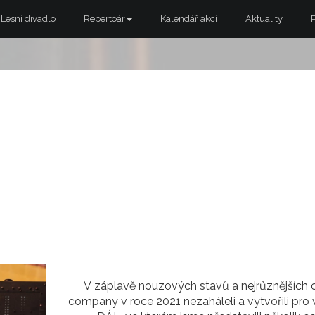
Lesní divadlo
Repertoár
Kalendář akcí
Aktuality
V záplavě nouzových stavů a nejrůznějších 
company v roce 2021 nezaháleli a vytvořili pr