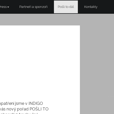
Press
Partneři a sponzoři
Pošli to dál
Kontakty
opatření jsme v INDIGO
o vás nový pořad POŠLI TO