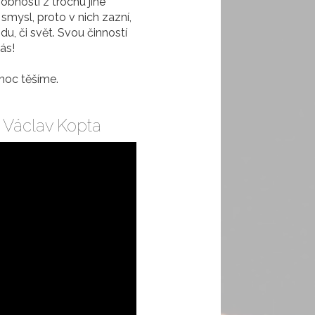
obností z trochu jiné
smysl, proto v nich zazní,
du, či svět. Svou činností
ás!
 moc těšíme.
 Václav Kopta