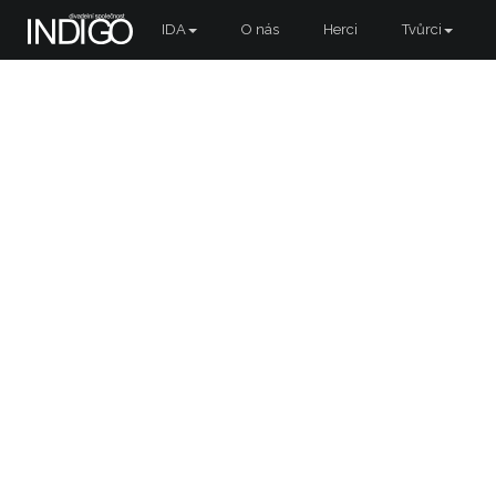
IDA
O nás
Herci
Tvůrci