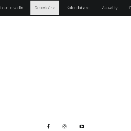
Lesní divadlo
Repertoár
Kalendář akcí
Aktuality