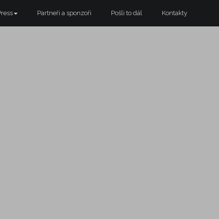
Press
Partneři a sponzoři
Pošli to dál
Kontakty