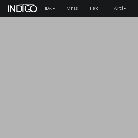
IDA
O nás
Herci
Tvůrci