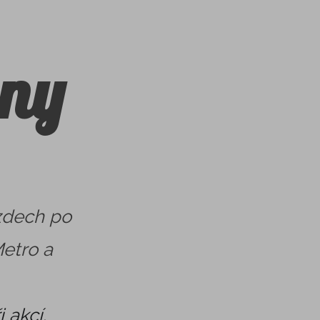
ny
zdech po
Metro a
 akcí.