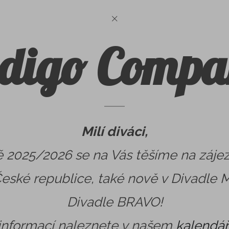
ndigo Compa
Milí diváci,
ě 2025/2026 se na Vás těšíme na záje
eské republice, také nově v Divadle 
Divadle BRAVO!
informací naleznete v našem
kalendáři