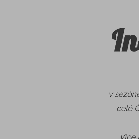
I
v sezón
celé Č
Více 