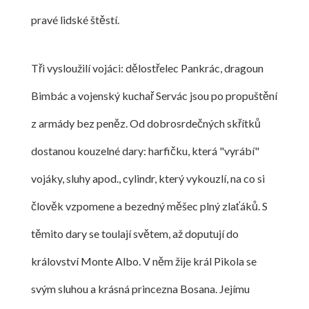
pravé lidské štěstí.
Tři vysloužilí vojáci: dělostřelec Pankrác, dragoun
Bimbác a vojenský kuchař Servác jsou po propuštění
z armády bez peněz. Od dobrosrdečných skřítků
dostanou kouzelné dary: harfičku, která "vyrábí"
vojáky, sluhy apod., cylindr, který vykouzlí, na co si
člověk vzpomene a bezedný měšec plný zlaťáků. S
těmito dary se toulají světem, až doputují do
království Monte Albo. V něm žije král Pikola se
svým sluhou a krásná princezna Bosana. Jejímu