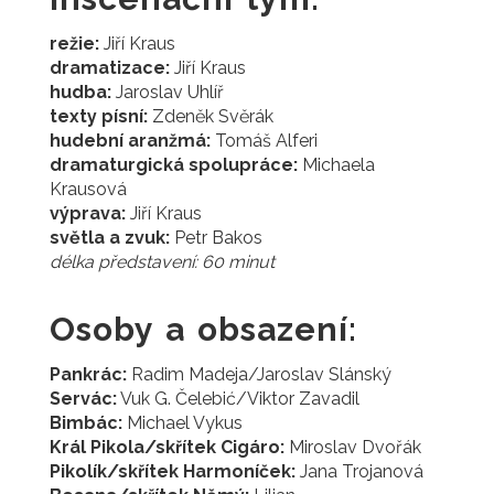
režie:
Jiří Kraus
dramatizace:
Jiří Kraus
hudba:
Jaroslav Uhlíř
texty písní:
Zdeněk Svěrák
hudební aranžmá:
Tomáš Alferi
dramaturgická spolupráce:
Michaela
Krausová
výprava:
Jiří Kraus
světla a zvuk:
Petr Bakos
délka představení: 60 minut
Osoby a obsazení:
Pankrác:
Radim Madeja/Jaroslav Slánský
Servác:
Vuk G. Čelebić/Viktor Zavadil
Bimbác:
Michael Vykus
Král Pikola/skřítek Cigáro:
Miroslav Dvořák
Pikolík/skřítek Harmoníček:
Jana Trojanová