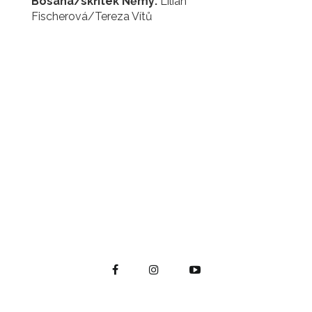
Bosana/skřítek Němý:
Lilian
Fischerová/Tereza Vítů