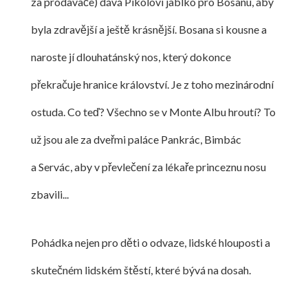
za prodavače) dává Pikolovi jablko pro Bosanu, aby
byla zdravější a ještě krásnější. Bosana si kousne a
naroste jí dlouhatánský nos, který dokonce
překračuje hranice království. Je z toho mezinárodní
ostuda. Co teď? Všechno se v Monte Albu hroutí? To
už jsou ale za dveřmi paláce Pankrác, Bimbác
a Servác, aby v převlečení za lékaře princeznu nosu
zbavili...
Pohádka nejen pro děti o odvaze, lidské hlouposti a
skutečném lidském štěstí, které bývá na dosah.