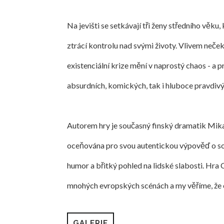
Na jevišti se setkávají tři ženy středního věku,
ztrácí kontrolu nad svými životy. Vlivem neček
existenciální krize mění v naprostý chaos - a 
absurdních, komických, tak i hluboce pravdivý
Autorem hry je současný finský dramatik Mika 
oceňována pro svou autentickou výpověď o s
humor a břitký pohled na lidské slabosti. Hra
mnohých evropských scénách a my věříme, že o
GALERIE