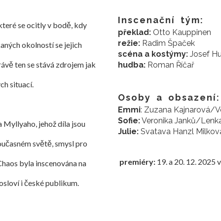
Inscenační tým:
 které se ocitly v bodě, kdy
překlad:
Otto Kauppinen
režie:
Radim Špaček
aných okolností se jejich
scéna a kostýmy:
Josef H
právě ten se stává zdrojem jak
hudba:
Roman Říčař
ch situací.
Osoby a obsazení:
Emmi
: Zuzana Kajnarová/V
Sofie:
Veronika Janků/Lenk
Myllyaho, jehož díla jsou
Julie:
Svatava Hanzl Milkov
oučasném světě, smysl pro
premiéry:
19. a 20. 12. 2025 
 Chaos byla inscenována na
sloví i české publikum.