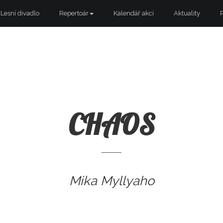
Lesní divadlo
Repertoár
Kalendář akcí
Aktuality
CHAOS
Mika Myllyaho