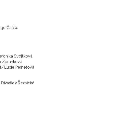
ugo Čačko
eronika Svojtková
a Zbranková
á/Lucie Pernetová
v Divadle v Řeznické