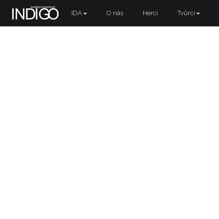
IDA
O nás
Herci
Tvůrci