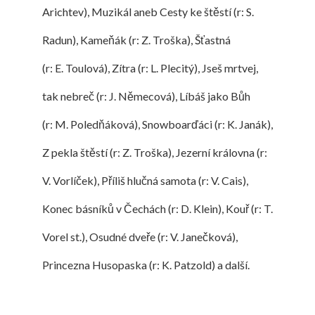
Arichtev), Muzikál aneb Cesty ke štěstí (r: S.
Radun), Kameňák (r: Z. Troška), Šťastná
(r: E. Toulová), Zítra (r: L. Plecitý), Jseš mrtvej,
tak nebreč (r: J. Němecová), Líbáš jako Bůh
(r: M. Poledňáková), Snowboarďáci (r: K. Janák),
Z pekla štěstí (r: Z. Troška), Jezerní královna (r:
V. Vorlíček), Příliš hlučná samota (r: V. Cais),
Konec básníků v Čechách (r: D. Klein), Kouř (r: T.
Vorel st.), Osudné dveře (r: V. Janečková),
Princezna Husopaska (r: K. Patzold) a další.