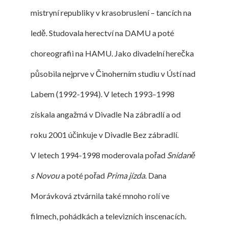
mistryní republiky v krasobruslení – tancích na
ledě. Studovala herectví na DAMU a poté
choreografii na HAMU. Jako divadelní herečka
působila nejprve v Činoherním studiu v Ústí nad
Labem (1992-1994). V letech 1993–1998
získala angažmá v Divadle Na zábradlí a od
roku 2001 účinkuje v Divadle Bez zábradlí.
V letech 1994-1998 moderovala pořad
Snídaně
s Novou
a poté pořad
Prima jízda
. Dana
Morávková ztvárnila také mnoho rolí ve
filmech, pohádkách a televizních inscenacích.