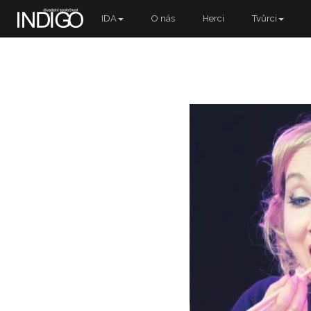
IDA
O nás
Herci
Tvůrci