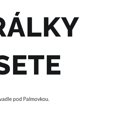
RÁLKY
SETE
ivadle pod Palmovkou.