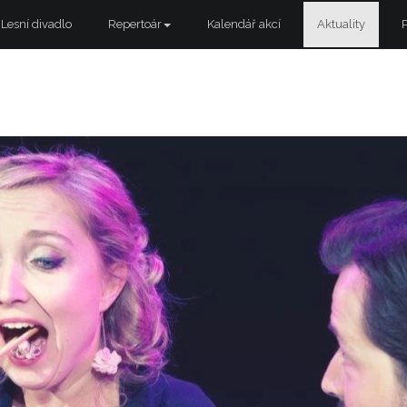
Lesní divadlo
Repertoár
Kalendář akcí
Aktuality