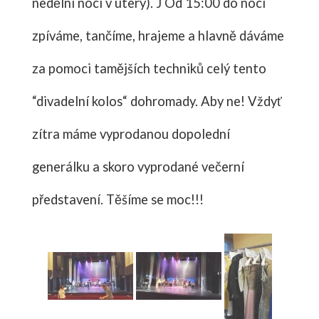
nedělní noci v úterý). J Od 15:00 do noci
zpíváme, tančíme, hrajeme a hlavně dáváme
za pomoci tamějších techniků celý tento
“divadelní kolos“ dohromady. Aby ne! Vždyť
zítra máme vyprodanou dopolední
generálku a skoro vyprodané večerní
představení. Těšíme se moc!!!