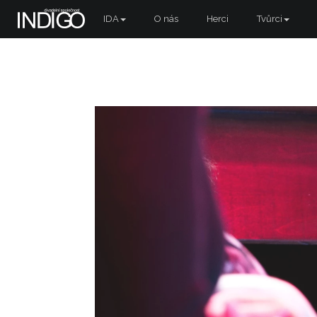
IDA
O nás
Herci
Tvůrci