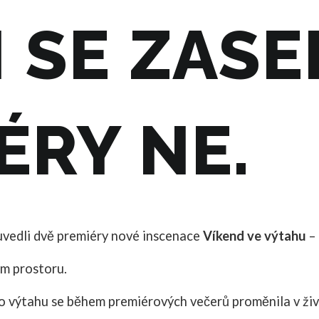
 SE ZASE
ÉRY NE.
uvedli dvě premiéry nové inscenace
Víkend ve výtahu
– 
ém prostoru.
 výtahu se během premiérových večerů proměnila v živ