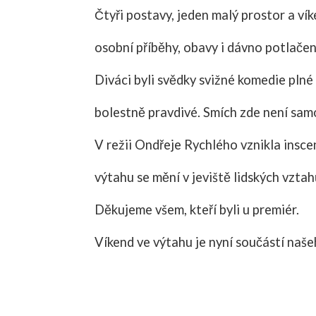
Čtyři postavy, jeden malý prostor a ví
osobní příběhy, obavy i dávno potlače
Diváci byli svědky svižné komedie pln
bolestně pravdivé. Smích zde není sam
V režii Ondřeje Rychlého vznikla insc
výtahu se mění v jeviště lidských vzta
Děkujeme všem, kteří byli u premiér.
Víkend ve výtahu je nyní součástí našeh