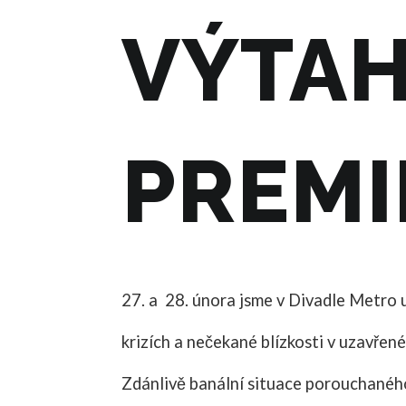
VÝTAH
PREMI
27. a 28. února jsme v Divadle Metro 
krizích a nečekané blízkosti v uzavřen
Zdánlivě banální situace porouchaného