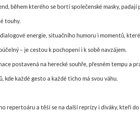
kend, během kterého se bortí společenské masky, padají 
né touhy.
é dialogové energie, situačního humoru i momentů, kter
oúčelný – je cestou k pochopení i k sobě navzájem.
enace postavená na herecké souhře, přesném tempu a prá
hů, kde každé gesto a každé ticho má svou váhu.
o repertoáru a těší se na další reprízy i diváky, kteří do