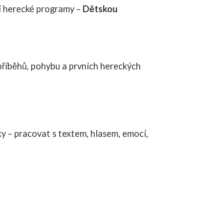
ní herecké programy –
Dětskou
 příběhů, pohybu a prvních hereckých
ky – pracovat s textem, hlasem, emocí,