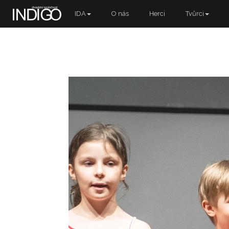
IDA
O nás
Herci
Tvůrci