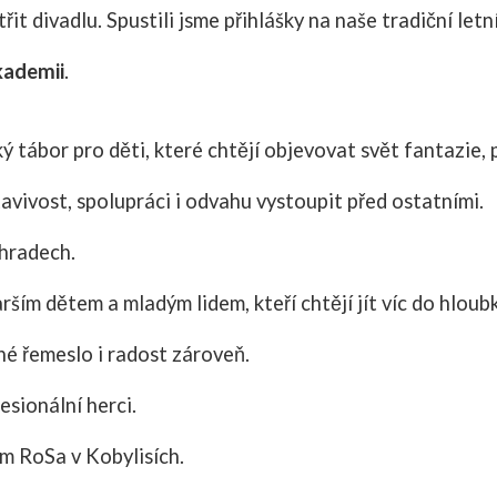
 divadlu. Spustili jsme přihlášky na naše tradiční let
kademii
.
ý tábor pro děti, které chtějí objevovat svět fantazie,
avivost, spolupráci i odvahu vystoupit před ostatními.
ohradech.
rším dětem a mladým lidem, kteří chtějí jít víc do hloub
é řemeslo i radost zároveň.
esionální herci.
m RoSa v Kobylisích.