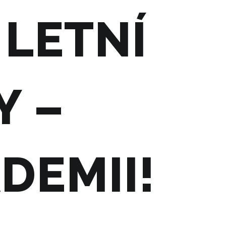
 LETNÍ
Y –
DEMII!