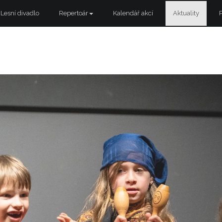
Lesní divadlo
Repertoár
Kalendář akcí
Aktuality