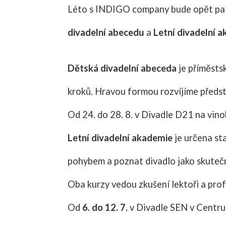
Léto s INDIGO company bude opět patřit
divadelní abecedu
a
Letní divadelní a
Dětská divadelní abeceda
je příměstsk
kroků. Hravou formou rozvíjíme předst
Od 24. do 28. 8. v Divadle D21 na vin
Letní divadelní akademie
je určena sta
pohybem a poznat divadlo jako skutečn
Oba kurzy vedou zkušení lektoři a prof
Od
6. do 12. 7.
v Divadle SEN v Centru