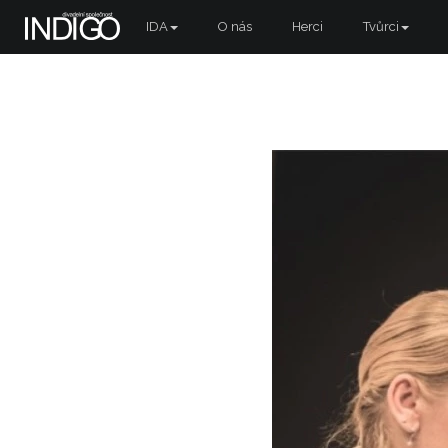
IDA
O nás
Herci
Tvůrci