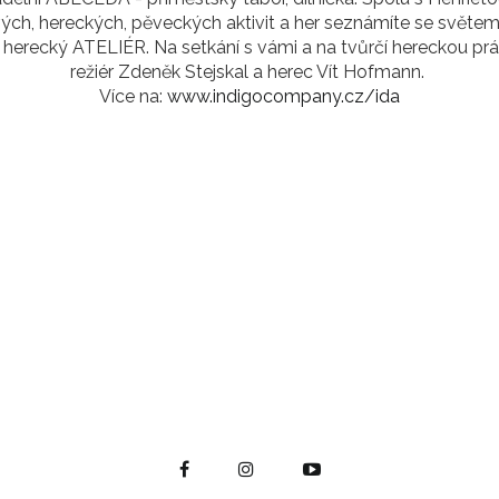
ch, hereckých, pěveckých aktivit a her seznámíte se světem
 herecký ATELIÉR. Na setkání s vámi a na tvůrčí hereckou práci
režiér Zdeněk Stejskal a herec Vít Hofmann.
Více na:
www.indigocompany.cz/ida