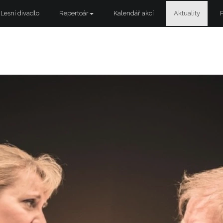
Lesní divadlo
Repertoár
Kalendář akcí
Aktuality