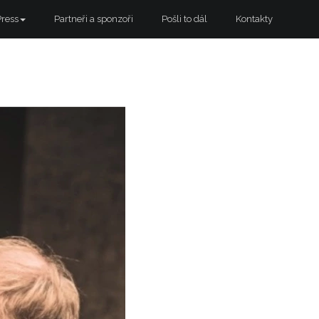
Press
Partneři a sponzoři
Pošli to dál
Kontakty