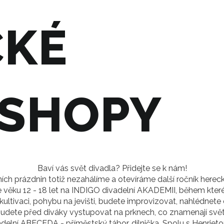
CKÉ
SHOPY
Baví vás svět divadla? Přidejte se k nám!
ních prázdnin totiž nezahálíme a otevíráme další ročník here
 věku 12 - 18 let na INDIGO divadelní AKADEMII, během kter
kultivaci, pohybu na jevišti, budete improvizovat, nahlédnet
udete před diváky vystupovat na prknech, co znamenají svě
ivadelní ABECEDA - příměstský tábor, dílnička. Spolu s Henri