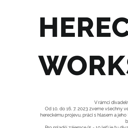
HERE
WORK
V rámci divadel
Od 10. do 16. 7. 2023 zveme všechny ve
hereckému projevu, práci s hlasem a jeho 
b
Pro mladší zájemce (5 - 10 let) je tu d