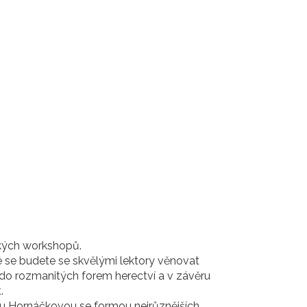
ckých workshopů.
é se budete se skvělými lektory věnovat
e do rozmanitých forem herectví a v závěru
t.
etou Hornáčkovou se formou nejrůznějších