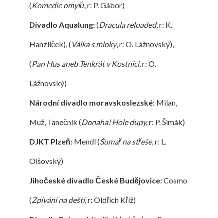
(
Komedie omylů
, r: P. Gábor)
Divadlo Aqualung:
(
Dracula reloaded
, r: K.
Hanzlíček), (
Válka s mloky
, r: O. Lážnovský),
(
Pan
Hus aneb Tenkrát v Kostnici
, r: O.
Lážnovský)
Národní divadlo moravskoslezské:
Milan,
Muž, Tanečník (
Donaha! Hole dupy,
r: P. Šimák)
DJKT Plzeň:
Mendl (
Šumař na střeše
, r: L.
Olšovský)
Jihočeské divadlo České Budějovice:
Cosmo
(
Zpívání na dešti
, r: Oldřich Kříž)