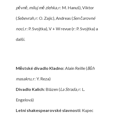
pěvně, miluj mě zlehka
, r: M. Hanuš), Viktor
(
Sebevrah
, r: O. Zajíc), Andreas (
Sen čarovné
noci
, r: P. Svojtka), V + W revue (r: P. Svojtka) a
další.
Městské divadlo Kladno:
Alain Reille (
Bůh
masakru
, r: Y. Reza)
Divadlo Kalich:
Blázen (
La Strada
, r: L.
Engelová)
Letní shakespearovské slavnosti:
Kupec