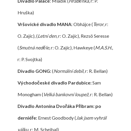
Divadlo Palace
: Mladík (
Hraběnka
, r: P.
Hruška)
Vršovické divadlo MANA
: Obhájce (
Teror
, r:
O. Zajíc), (
Letní den
, r: O. Zajíc), Rezsö Seresse
(
Smutná neděle
, r: O. Zajíc), Hawkeye (
M.A.S.H.
,
r: P. Svojtka)
Divadlo GONG:
(
Normální debil
, r: R. Bellan)
Východočeské divadlo Pardubice:
Sam
Monogham (
Velká bankovní loupež
, r: R. Bellan)
Divadlo Antonína Dvořáka Příbram: po
derniéře:
Ernest Goodbody (
Jak jsem vyhrál
válku
, r: M. Schejbal)