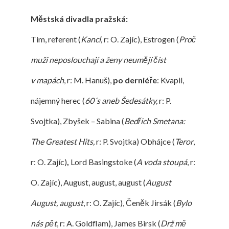
Městská divadla pražská:
Tim, referent (
Kancl,
r: O. Zajíc), Estrogen (
Proč
muži neposlouchají a ženy neumějí číst
v mapách
, r: M. Hanuš),
po derniéře
: Kvapil,
nájemný herec (
60´s aneb Šedesátky,
r: P.
Svojtka), Zbyšek – Sabina (
Bedřich Smetana:
The Greatest Hits,
r: P. Svojtka) Obhájce (
Teror
,
r: O. Zajíc)
,
Lord Basingstoke (
A voda stoupá
, r:
O. Zajíc), August, august, august (
August
August, august
, r: O. Zajíc), Čeněk Jirsák (
Bylo
nás pět
, r: A. Goldflam), James Birsk (
Drž mě