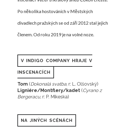
Po několika hostováních v Městských
divadlech pražských se od září 2012 stal jejich
členem. Od roku 2019 je na volné noze.
V INDIGO COMPANY HRAJE V
INSCENACÍCH
Tom
(
Dokonalá svatba
, r: L. Olšovský)
Ligniére/Montflery/kadet
(
Cyrano z
Bergeracu
, r: P. Mikeska)
NA JINÝCH SCÉNÁCH