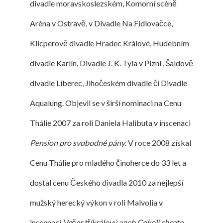
divadle moravskoslezském, Komorní scéně
Aréna v Ostravě, v Divadle Na Fidlovačce,
Klicperově divadle Hradec Králové, Hudebním
divadle Karlín, Divadle J. K. Tyla v Plzni , Šaldově
divadle Liberec, Jihočeském divadle či Divadle
Aqualung. Objevil se v širší nominaci na Cenu
Thálie 2007 za roli Daniela Halibuta v inscenaci
Pension pro svobodné pány
. V roce 2008 získal
Cenu Thálie pro mladého činoherce do 33 let a
dostal cenu Českého divadla 2010 za nejlepší
mužský herecký výkon v roli Malvolia v
inscenaci
Večer tříkrálový aneb Cokoli chcete
.